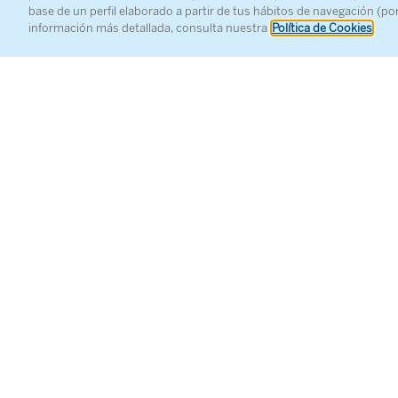
base de un perfil elaborado a partir de tus hábitos de navegación (po
información más detallada, consulta nuestra
Política de Cookies
Ludwig va
PROGRAMA
Sinfonía n.º
INTÉRPRETES