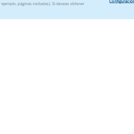
Configuració
r ejemplo, páginas visitadas). Si deseas obtener
n Beethoven
 9 en re menor, op.
125, “Coral”