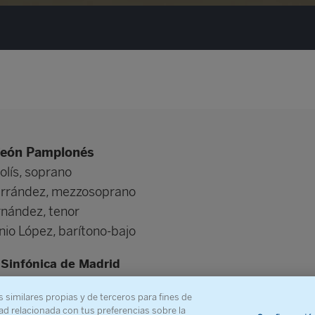
feón Pamplonés
lís, soprano
errández, mezzosoprano
nández, tenor
nio López, barítono-bajo
Sinfónica de Madrid
, director
ena
s similares propias y de terceros para fines de
ad relacionada con tus preferencias sobre la