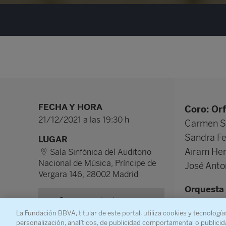
FECHA Y HORA
Coro: Or
21/12/2021 a las 19:30 h
Carmen So
Sandra F
LUGAR
Airam Her
Sala Sinfónica del Auditorio
Nacional de Música, Príncipe de
José Anto
Vergara 146, 28002 Madrid
Orquesta 
Comprar entrada en
Juanjo M
Entradas INAEM
La Fundación BBVA, titular de este portal, utiliza cookies y tecnología
personalización, analíticos, de publicidad comportamental o publicid