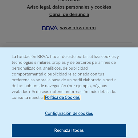
Aviso legal, datos personales y cookies
Canal de denuncia
www.bbva.com
La Fundación BBVA, titular de este portal, utiliza cookies y
SOBRE LA FUNDACIÓN
tecnologías similares propias y de terceros para fines de
PRENSA
personalización, analíticos, de publicidad
comportamental o publicidad relacionada con tus
MAPA WEB
preferencias sobre la base de un perfil elaborado a partir
de tus hábitos de navegación (por ejemplo, páginas
AGENDA
visitadas). Si deseas obtener información más detallada,
CONTACTO
consulta nuestra
Política de Cookies
Configuración de cookies
Rechazar todas
Recibe información sobre nuestra actividad