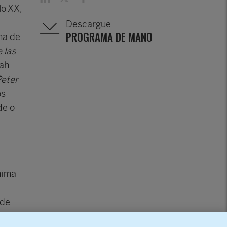
lo XX,
Descargue
PROGRAMA DE MANO
ma de
e las
rah
Peter
os
de o
nima
 de