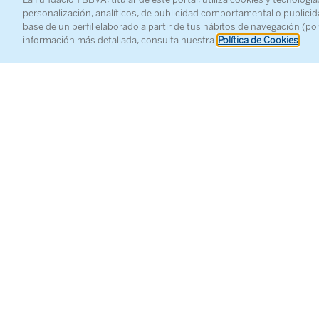
Nueva pro
personalización, analíticos, de publicidad comportamental o publicid
and Opera
base de un perfil elaborado a partir de tus hábitos de navegación (po
información más detallada, consulta nuestra
Política de Cookies
Equipo art
Direcc
Direc
Escen
Vestua
Ilumi
Direc
Direcc
Reparto:
Obero
Tytan
Puck: