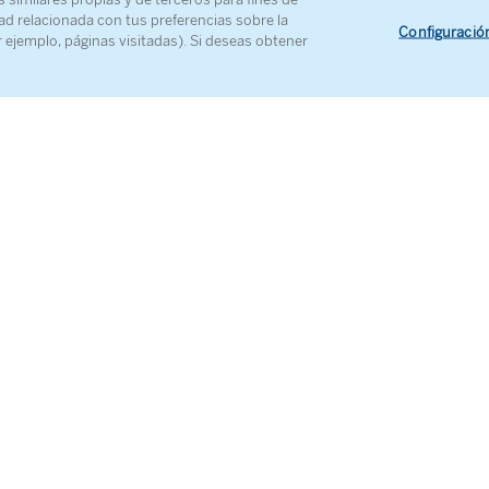
ducción del Teatro Real en coproducción con la Royal B
ad relacionada con tus preferencias sobre la
Configuració
 de Londres y el Teatro Maggio Musicale Fiorentino
r ejemplo, páginas visitadas). Si deseas obtener
ístico:
Ivor Bolton
ión musical:
: Deborah Warner
ción de escena
Christof Hetzer
ografía:
Luis Carvalho
rio:
: Urs Schönebaum
nación
Kim Brandstrup
ción de movimiento:
: Ana González
ión del coro de niños
Iestyn Davies
n:
Liv Redpath
ia:
Joan Leyba