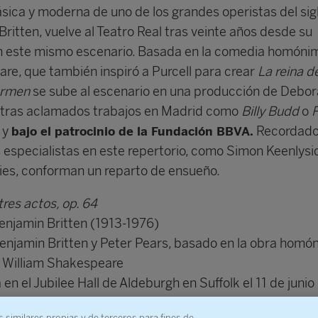
ásica y moderna de uno de los grandes operistas del sig
ritten, vuelve al Teatro Real tras veinte años desde su
n este mismo escenario. Basada en la comedia homóni
re, que también inspiró a Purcell para crear
La reina d
rmen
se sube al escenario en una producción de Debo
tras aclamados trabajos en Madrid como
Billy Budd
o
,
y
Recordad
bajo el patrocinio de la Fundación BBVA.
 especialistas en este repertorio, como Simon Keenlysi
vies, conforman un reparto de ensueño.
res actos, op. 64
njamin Britten (1913-1976)
enjamin Britten y Peter Pears, basado en la obra homó
 William Shakespeare
en el Jubilee Hall de Aldeburgh en Suffolk el 11 de junio
s similares propias y de terceros para fines de