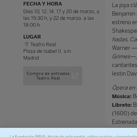
FECHA Y HORA
La joya cl
Días 10, 12, 14, 17 y 20 de marzo, a
Benjamin B
las 19:30 h, y 22 de marzo. a las
estreno e
18:00 h
Shakespea
LUGAR
hadas
,
Ca
Teatro Real
Warner —
Plaza de Isabel II, s/n
Grimes—
Madrid
cantantes
Iestin Da
Compra de entradas
Teatro Real
Ópera en t
Be
Música:
B
Libreto:
(1600) de
Estrenada 
1960
La Fundación BBVA, titular de este portal, utiliza cookies y tecnología