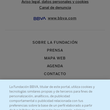
Aviso legal, datos personales y cookies
Canal de denuncia
www.bbva.com
SOBRE LA FUNDACIÓN
PRENSA
MAPA WEB
AGENDA
CONTACTO
La Fundación BBVA, titular de este portal, utiliza cookies y
tecnologías similares propias y de terceros para fines de
personalización, analíticos, de publicidad
comportamental o publicidad relacionada con tus
Recibe información sobre nuestra actividad
preferencias sobre la base de un perfil elaborado a partir