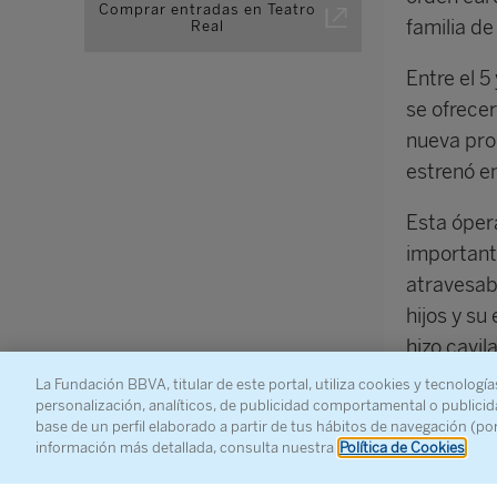
Comprar entradas en Teatro
familia d
Real
Entre el 5
se ofrece
nueva pro
estrenó e
Esta óper
importante
atravesaba
hijos y su
hizo cavi
fortuito c
La Fundación BBVA, titular de este portal, utiliza cookies y tecnología
personalización, analíticos, de publicidad comportamental o publicid
ópera con 
base de un perfil elaborado a partir de tus hábitos de navegación (po
pueblo jud
información más detallada, consulta nuestra
Política de Cookies
Nabucco, i