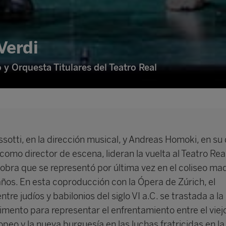
Verdi
y Orquesta Titulares del Teatro Real
ssotti, en la dirección musical, y Andreas Homoki, en su
 como director de escena, lideran la vuelta al Teatro Rea
, obra que se representó por última vez en el coliseo ma
años. En esta coproducción con la Ópera de Zúrich, el
ntre judíos y babilonios del siglo VI a.C. se trastada a la 
imento para representar el enfrentamiento entre el viej
peo y la nueva burguesía en las luchas fratricidas en la