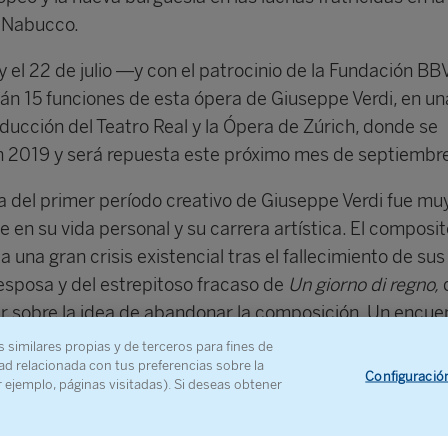
e Nabucco.
 y el 22 de julio —y con el patrocinio de la Fundación 
rán 15 funciones de esta ópera de Giuseppe Verdi, en un
ducción del Teatro Real y la Ópera de Zúrich, donde se
n 2019 y será repuesta este próximo mes de septiembr
a del primer período creativo de Giuseppe Verdi fue mu
 en su vida personal y su carrera artística. El composit
 una gran crisis existencial tras el fallecimiento de sus
 esposa y del estrepitoso fracaso de
Un giorno di regno,
lar sobre la idea de abandonar la composición. Un encue
on el director de La Scala, que le propuso la creación de
s similares propias y de terceros para fines de
ad relacionada con tus preferencias sobre la
libreto bíblico de Temistocle Solera sobre la resistencia
Configuració
r ejemplo, páginas visitadas). Si deseas obtener
ío a la invasión de las huestes babilonias bajo la égida 
nspiró al compositor, que escribió la partitura sin apen