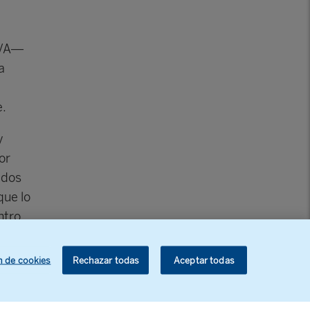
BBVA—
a
e.
y
or
 dos
que lo
ntro
 una
 del
n de cookies
Rechazar todas
Aceptar todas
de
as