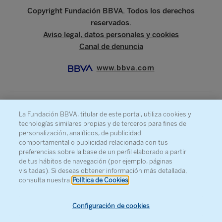
Copyright Fundación BBVA. Todos los derechos
reservados.
Aviso legal, datos personales y cookies
Canal de denuncia
www.bbva.com
La Fundación BBVA, titular de este portal, utiliza cookies y
SOBRE LA FUNDACIÓN
tecnologías similares propias y de terceros para fines de
PRENSA
personalización, analíticos, de publicidad
comportamental o publicidad relacionada con tus
MAPA WEB
preferencias sobre la base de un perfil elaborado a partir
de tus hábitos de navegación (por ejemplo, páginas
AGENDA
visitadas). Si deseas obtener información más detallada,
CONTACTO
consulta nuestra
Política de Cookies
Configuración de cookies