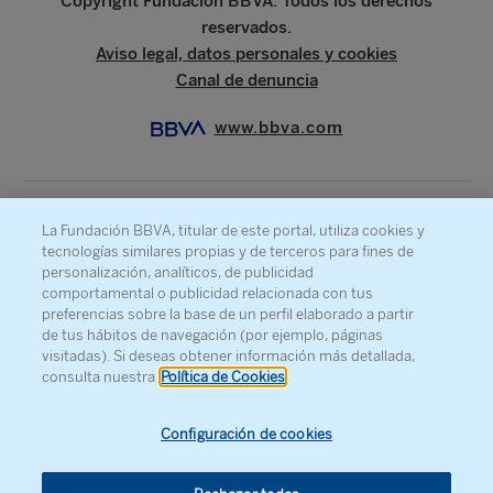
Copyright Fundación BBVA. Todos los derechos
reservados.
Aviso legal, datos personales y cookies
Canal de denuncia
www.bbva.com
La Fundación BBVA, titular de este portal, utiliza cookies y
SOBRE LA FUNDACIÓN
tecnologías similares propias y de terceros para fines de
PRENSA
personalización, analíticos, de publicidad
comportamental o publicidad relacionada con tus
MAPA WEB
preferencias sobre la base de un perfil elaborado a partir
de tus hábitos de navegación (por ejemplo, páginas
AGENDA
visitadas). Si deseas obtener información más detallada,
CONTACTO
consulta nuestra
Política de Cookies
Configuración de cookies