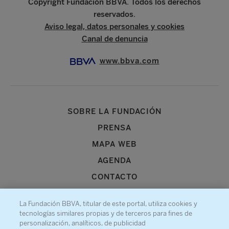
Copyright Fundación BBVA. Todos los derechos
reservados.
Aviso legal, datos personales y cookies
Canal de denuncia
www.bbva.com
SOBRE LA FUNDACIÓN
PRENSA
MAPA WEB
AGENDA
CONTACTO
La Fundación BBVA, titular de este portal, utiliza cookies y
tecnologías similares propias y de terceros para fines de
personalización, analíticos, de publicidad