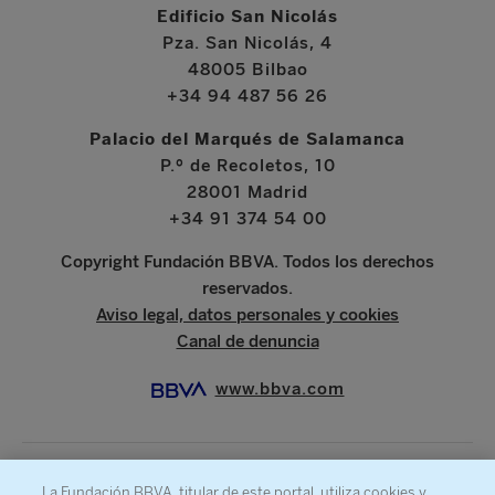
Edificio San Nicolás
Pza. San Nicolás, 4
48005 Bilbao
+34 94 487 56 26
Palacio del Marqués de Salamanca
P.º de Recoletos, 10
28001 Madrid
+34 91 374 54 00
Copyright Fundación BBVA. Todos los derechos
reservados.
Aviso legal, datos personales y cookies
Canal de denuncia
www.bbva.com
La Fundación BBVA, titular de este portal, utiliza cookies y