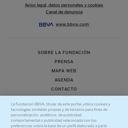
Aviso legal, datos personales y cookies
Canal de denuncia
www.bbva.com
SOBRE LA FUNDACIÓN
PRENSA
MAPA WEB
AGENDA
CONTACTO
La Fundación BBVA, titular de este portal, utiliza cookies y
tecnologías similares propias y de terceros para fines de
personalización, analíticos, de publicidad
comportamental o publicidad relacionada con tus
Recibe información sobre nuestra actividad
preferencias sobre la base de un perfil elaborado a partir