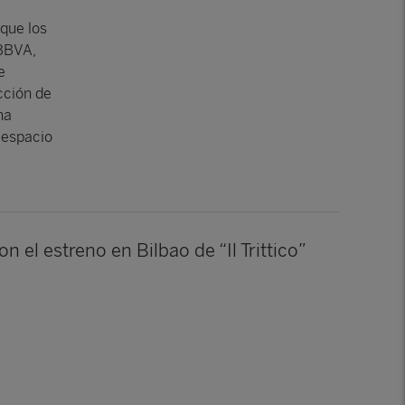
que los
 BBVA,
e
cción de
na
 espacio
el estreno en Bilbao de “Il Trittico”