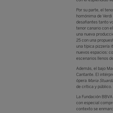
Por su parte, el ten
homónima de Verdi q
desafiantes tanto 
tenor canario con e
una nueva producci
25 con una propuest
una típica pizzería 
nuevos espacios: co
escenarios llenos de
Además, el bajo Man
Cantante. El intérp
ópera
Maria Stuard
de crítica y público.
La Fundación BBVA im
con especial compr
contexto se enmarca