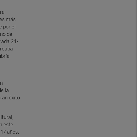
era
les más
 por el
eno de
rada 24-
creaba
bría
en
e la
gran éxito
ltural,
n este
 17 años,