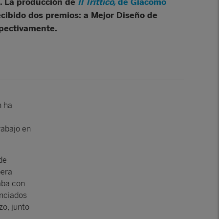
5. La producción de
Il Trittico,
de Giacomo
cibido dos premios: a Mejor Diseño de
spectivamente.
n ha
rabajo en
de
pera
aba con
enciados
zo, junto