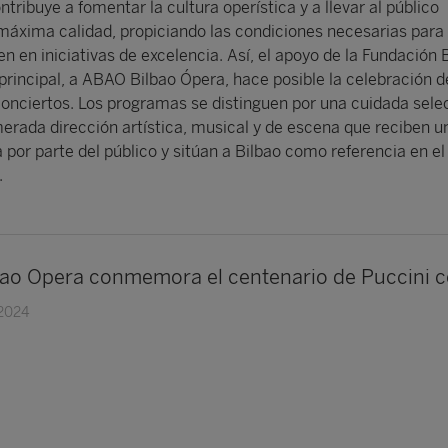
tribuye a fomentar la cultura operística y a llevar al público
máxima calidad, propiciando las condiciones necesarias para 
en en iniciativas de excelencia. Así, el apoyo de la Fundación
rincipal, a ABAO Bilbao Ópera, hace posible la celebración d
conciertos. Los programas se distinguen por una cuidada sele
smerada dirección artística, musical y de escena que reciben u
 por parte del público y sitúan a Bilbao como referencia en el
.
o Opera conmemora el centenario de Puccini con 
 2024