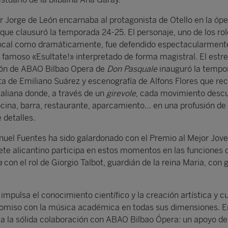
or Jorge de León encarnaba al protagonista de Otello en la óp
ue clausuró la temporada 24-25. El personaje, uno de los ro
vocal como dramáticamente, fue defendido espectacularmente
l famoso «Esultate!» interpretado de forma magistral. El estr
ón de ABAO Bilbao Opera de
Don Pasquale
inauguró la tempo
a de Emiliano Suárez y escenografía de Alfons Flores que re
italiana donde, a través de un
girevole
, cada movimiento descu
cina, barra, restaurante, aparcamiento… en una profusión de
 detalles.
uel Fuentes ha sido galardonado con el Premio al Mejor Jov
rete alicantino participa en estos momentos en las funciones d
a
con el rol de Giorgio Talbot, guardián de la reina Maria, con 
pulsa el conocimiento científico y la creación artística y cu
omiso con la música académica en todas sus dimensiones. E
 la sólida colaboración con ABAO Bilbao Ópera: un apoyo de