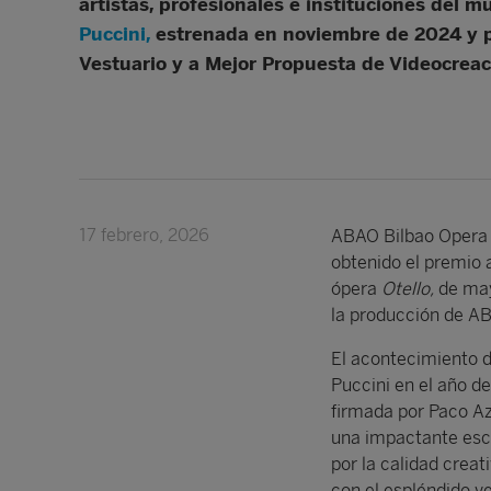
artistas, profesionales e instituciones del 
Puccini,
estrenada en noviembre de 2024 y pa
Vestuario y a Mejor Propuesta de Videocreac
17 febrero, 2026
ABAO Bilbao Opera s
obtenido el premio 
ópera
Otello,
de may
la producción de 
El acontecimiento d
Puccini en el año d
firmada por Paco Az
una impactante esce
por la calidad creat
con el espléndido ve