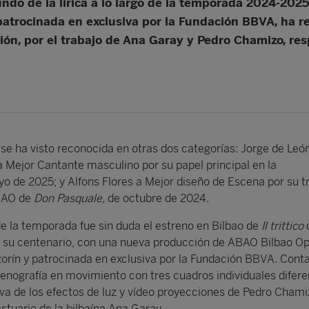
mundo de la lírica a lo largo de la temporada 2024-202
trocinada en exclusiva por la Fundación BBVA, ha re
ión, por el trabajo de Ana Garay y Pedro Chamizo, re
e ha visto reconocida en otras dos categorías: Jorge de Leó
a Mejor Cantante masculino por su papel principal en la
o de 2025; y Alfons Flores a Mejor diseño de Escena por su t
ABAO de
Don Pasquale,
de octubre de 2024.
e la temporada fue sin duda el estreno en Bilbao de
Il trittico
e su centenario, con una nueva producción de ABAO Bilbao O
orín y patrocinada en exclusiva por la Fundación BBVA. Cont
nografía en movimiento con tres cuadros individuales difer
iva de los efectos de luz y vídeo proyecciones de Pedro Chami
stuario de la bilbaína Ana Garay.