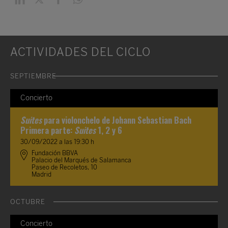
ACTIVIDADES DEL CICLO
SEPTIEMBRE
Concierto
Suites
para violonchelo de Johann Sebastian Bach
Primera parte:
Suites
1, 2 y 6
30/09/2022 a las 19:30 h
Fundación BBVA
Palacio del Marqués de Salamanca
Paseo de Recoletos, 10
Madrid
OCTUBRE
Concierto