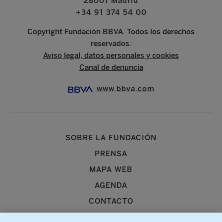
28001 Madrid
+34 91 374 54 00
Copyright Fundación BBVA. Todos los derechos
reservados.
Aviso legal, datos personales y cookies
Canal de denuncia
www.bbva.com
SOBRE LA FUNDACIÓN
PRENSA
MAPA WEB
AGENDA
CONTACTO