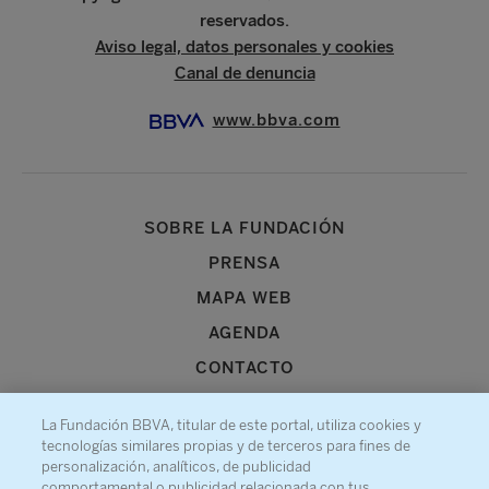
reservados.
Aviso legal, datos personales y cookies
Canal de denuncia
www.bbva.com
SOBRE LA FUNDACIÓN
PRENSA
MAPA WEB
AGENDA
CONTACTO
La Fundación BBVA, titular de este portal, utiliza cookies y
tecnologías similares propias y de terceros para fines de
personalización, analíticos, de publicidad
comportamental o publicidad relacionada con tus