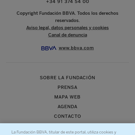
+34 91 374 54 00
Copyright Fundación BBVA. Todos los derechos
reservados.
Aviso legal, datos personales y cookies
Canal de denuncia
www.bbva.com
SOBRE LA FUNDACIÓN
PRENSA
MAPA WEB
AGENDA
CONTACTO
La Fundación BBVA, titular de este portal, utiliza cookies y